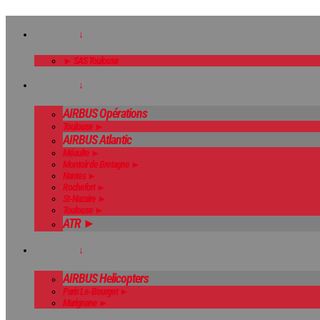
↓
► SAS Toulouse
↓
AIRBUS Opérations
Toulouse ►
AIRBUS Atlantic
Méaulte ►
Montoir de Bretagne ►
Nantes ►
Rochefort ►
St-Nazaire ►
Toulouse ►
ATR ►
↓
AIRBUS Helicopters
Paris Le-Bourget ►
Marignane ►