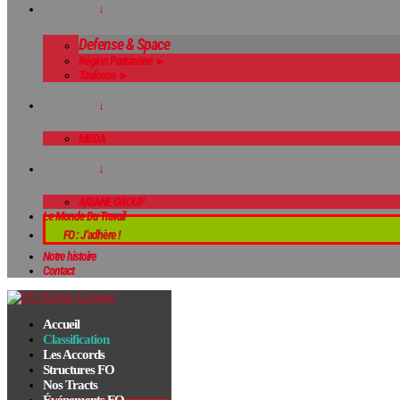
↓
Defense & Space
Région Parisienne ►
Toulouse ►
↓
MBDA
↓
ARIANE GROUP
Le Monde Du Travail
FO : J’adhère !
Notre histoire
Contact
Accueil
Classification
Les Accords
Structures FO
Nos Tracts