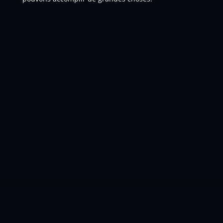
Ancienneté
T
CET
T
Départ anticipé
T