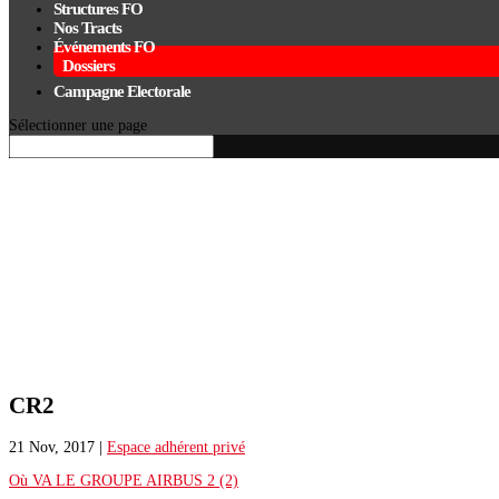
Structures FO
Nos Tracts
Événements FO
Dossiers
Campagne Electorale
Sélectionner une page
CR2
21 Nov, 2017
|
Espace adhérent privé
Où VA LE GROUPE AIRBUS 2 (2)