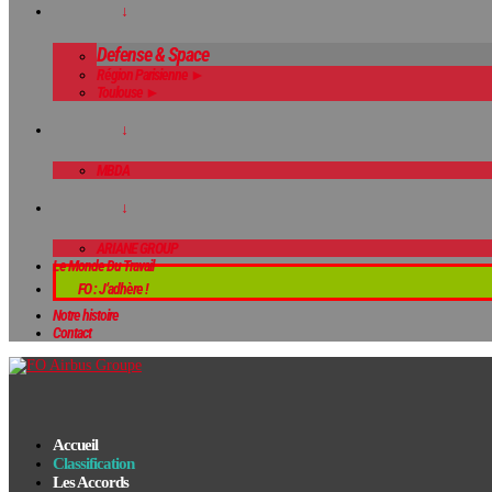
↓
Defense & Space
Région Parisienne ►
Toulouse ►
↓
MBDA
↓
ARIANE GROUP
Le Monde Du Travail
FO : J’adhère !
Notre histoire
Contact
Accueil
Classification
Les Accords