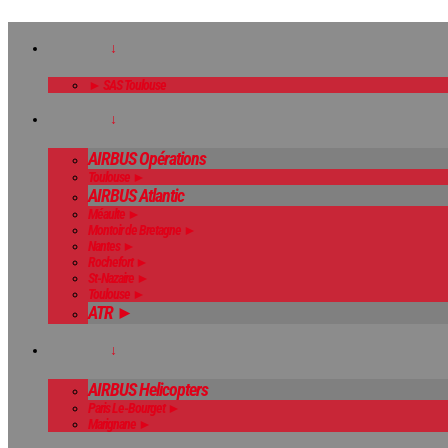
↓
► SAS Toulouse
↓
AIRBUS Opérations
Toulouse ►
AIRBUS Atlantic
Méaulte ►
Montoir de Bretagne ►
Nantes ►
Rochefort ►
St-Nazaire ►
Toulouse ►
ATR ►
↓
AIRBUS Helicopters
Paris Le-Bourget ►
Marignane ►