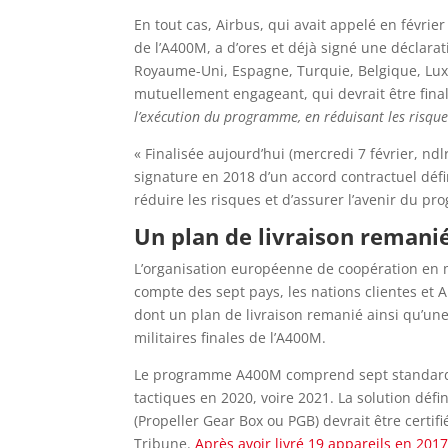
En tout cas, Airbus, qui avait appelé en févrie
de l’A400M, a d’ores et déjà signé une déclara
Royaume-Uni, Espagne, Turquie, Belgique, Luxe
mutuellement engageant, qui devrait être fina
l’exécution du programme, en réduisant les risque
« Finalisée aujourd’hui (mercredi 7 février, ndl
signature en 2018 d’un accord contractuel défi
réduire les risques et d’assurer l’avenir du pr
Un plan de livraison remani
L’organisation européenne de coopération en
compte des sept pays, les nations clientes et 
dont un plan de livraison remanié ainsi qu’une
militaires finales de l’A400M.
Le programme A400M comprend sept standards (b
tactiques en 2020, voire 2021. La solution déf
(Propeller Gear Box ou PGB) devrait être certif
Tribune.
Après avoir livré 19 appareils en 201