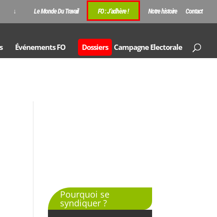
↓
Le Monde Du Travail
FO : J’adhère !
Notre histoire
Contact
s
Événements FO
Dossiers
Campagne Electorale
Pourquoi se
syndiquer ?