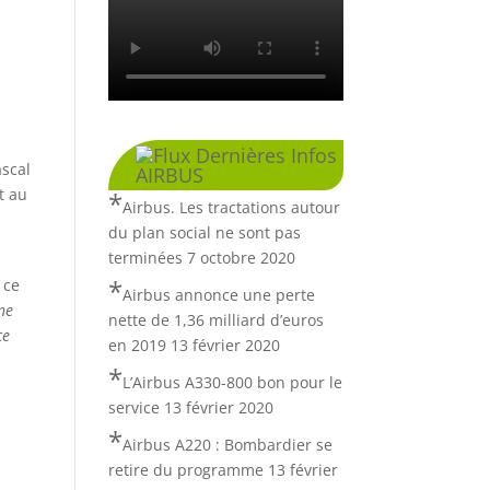
Dernières Infos
ascal
AIRBUS
t au
Airbus. Les tractations autour
du plan social ne sont pas
terminées
7 octobre 2020
 ce
Airbus annonce une perte
ne
nette de 1,36 milliard d’euros
ce
en 2019
13 février 2020
L’Airbus A330-800 bon pour le
service
13 février 2020
Airbus A220 : Bombardier se
retire du programme
13 février