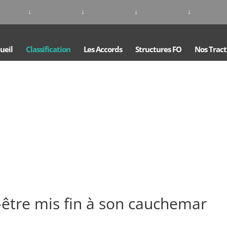
↓
↓
↓
↓
ueil
Classification
Les Accords
Structures FO
Nos Tract
-être mis fin à son cauchemar