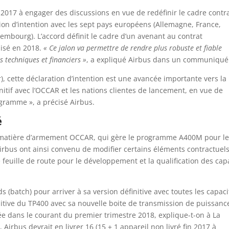
r 2017 à engager des discussions en vue de redéfinir le cadre contr
tion d’intention avec les sept pays européens (Allemagne, France,
mbourg). L’accord définit le cadre d’un avenant au contrat
lisé en 2018.
« Ce jalon va permettre de rendre plus robuste et fiable
s techniques et financiers »
, a expliqué Airbus dans un communiqué
r), cette déclaration d’intention est une avancée importante vers la
nitif avec l’OCCAR et les nations clientes de lancement, en vue de
ogramme », a précisé Airbus.
é
 matière d’armement OCCAR, qui gère le programme A400M pour l
Airbus ont ainsi convenu de modifier certains éléments contractuels
 feuille de route pour le développement et la qualification des cap
atch) pour arriver à sa version définitive avec toutes les capaci
initive du TP400 avec sa nouvelle boite de transmission de puissanc
iée dans le courant du premier trimestre 2018, explique-t-on à La
7
, Airbus devrait en livrer 16 (15 + 1 appareil non livré fin 2017 à