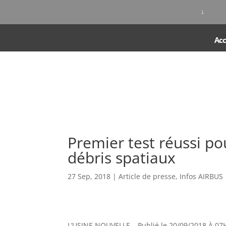
↓
Acc
Premier test réussi pou
débris spatiaux
27 Sep, 2018
|
Article de presse
,
Infos AIRBUS
L’USINE NOUVELLE – Publié le 20/09/2018 À 07