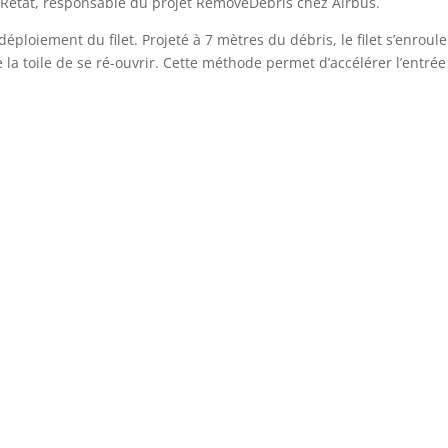
Retat, responsable du projet RemoveDebris chez Airbus.
déploiement du filet. Projeté à 7 mètres du débris, le filet s’enroule
la toile de se ré-ouvrir. Cette méthode permet d’accélérer l’entré