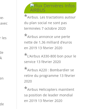
Dernières Infos
AIRBUS
Airbus. Les tractations autour
me-
du plan social ne sont pas
 avec
terminées
7 octobre 2020
Airbus annonce une perte
r les
nette de 1,36 milliard d’euros
en 2019
13 février 2020
 de
L’Airbus A330-800 bon pour le
 À
service
13 février 2020
Airbus A220 : Bombardier se
retire du programme
13 février
 en
2020
Airbus Helicopters maintient
sa position de leader mondial
en 2019
13 février 2020
ide