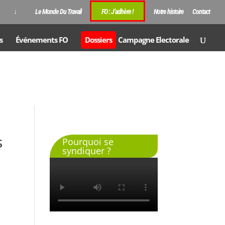
↓
Le Monde Du Travail
FO : J’adhère !
Notre histoire
Contact
s
Événements FO
Dossiers
Campagne Electorale
s
Pourquoi se
syndiquer ?