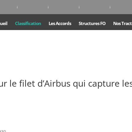
↓
↓
↓
↓
ueil
Classification
Les Accords
Structures FO
Nos Tract
r le filet d’Airbus qui capture le
H30