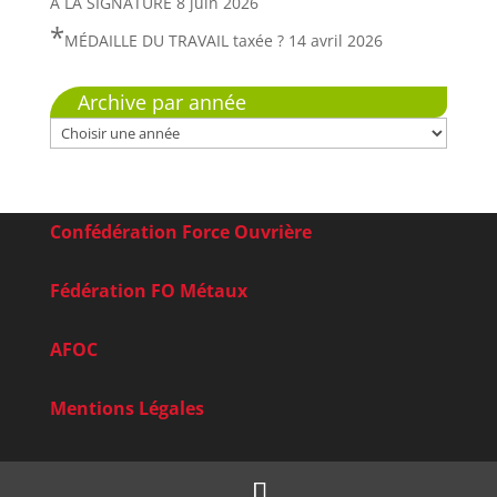
À LA SIGNATURE
8 juin 2026
MÉDAILLE DU TRAVAIL taxée ?
14 avril 2026
Archive par année
Confédération Force Ouvrière
Fédération FO Métaux
AFOC
Mentions Légales