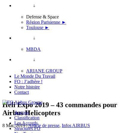
↓
Defense & Space
Région Parisienne ►
Toulouse ►
↓
MBDA
↓
ARIANE GROUP
Le Monde Du Travail
FO : J’adhère !
Notre histoire
Contact
Heli Expo 2019 – 43 commandes pour
Airbus Helicopters
Accueil
Classification
Les Accords
8 Mar, 2019
|
Article de presse
,
Infos AIRBUS
Structures FO