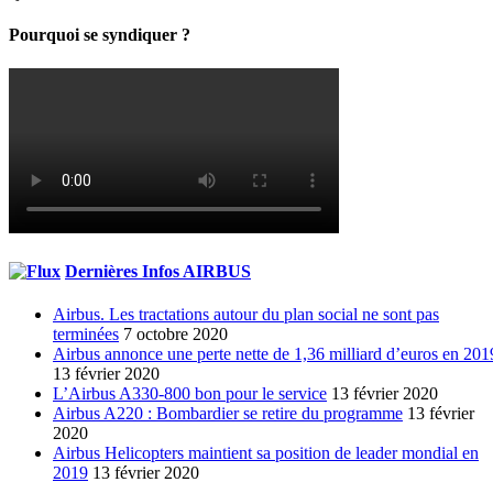
Pourquoi se syndiquer ?
Dernières Infos AIRBUS
Airbus. Les tractations autour du plan social ne sont pas
terminées
7 octobre 2020
Airbus annonce une perte nette de 1,36 milliard d’euros en 201
13 février 2020
L’Airbus A330-800 bon pour le service
13 février 2020
Airbus A220 : Bombardier se retire du programme
13 février
2020
Airbus Helicopters maintient sa position de leader mondial en
2019
13 février 2020