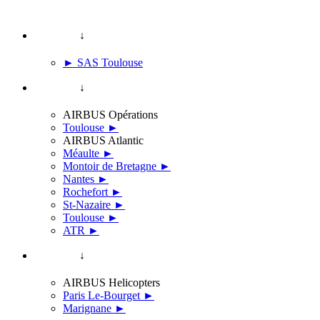
↓
► SAS Toulouse
↓
AIRBUS Opérations
Toulouse ►
AIRBUS Atlantic
Méaulte ►
Montoir de Bretagne ►
Nantes ►
Rochefort ►
St-Nazaire ►
Toulouse ►
ATR ►
↓
AIRBUS Helicopters
Paris Le-Bourget ►
Marignane ►