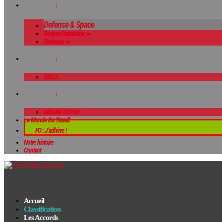
↓
Defense & Space
Région Parisienne ►
Toulouse ►
↓
MBDA
↓
ARIANE GROUP
Le Monde Du Travail
FO : J’adhère !
Notre histoire
Contact
Accueil
Classification
Les Accords