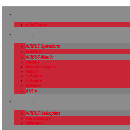
↓
► SAS Toulouse
↓
AIRBUS Opérations
Toulouse ►
AIRBUS Atlantic
Méaulte ►
Montoir de Bretagne ►
Nantes ►
Rochefort ►
St-Nazaire ►
Toulouse ►
ATR ►
↓
AIRBUS Helicopters
Paris Le-Bourget ►
Marignane ►