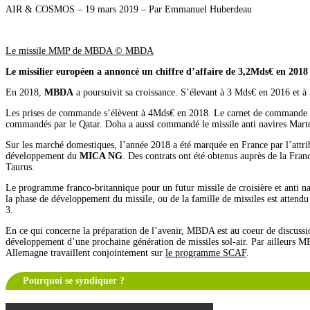
AIR & COSMOS – 19 mars 2019 – Par Emmanuel Huberdeau
Le missile MMP de MBDA © MBDA
Le missilier européen a annoncé un chiffre d’affaire de 3,2Mds€ en 201
En 2018,
MBDA
a poursuivit sa croissance. S’élevant à 3 Mds€ en 2016 et à
Les prises de commande s’élèvent à 4Mds€ en 2018. Le carnet de commande se 
commandés par le Qatar. Doha a aussi commandé le missile anti navires Mart
Sur les marché domestiques, l’année 2018 a été marquée en France par l’at
développement du
MICA NG
. Des contrats ont été obtenus auprès de la Fran
Taurus.
Le programme franco-britannique pour un futur missile de croisière et anti n
la phase de développement du missile, ou de la famille de missiles est att
3.
En ce qui concerne la préparation de l’avenir, MBDA est au coeur de discussio
développement d’une prochaine génération de missiles sol-air. Par ailleur
Allemagne travaillent conjointement sur
le programme SCAF
.
Pourquoi se syndiquer ?