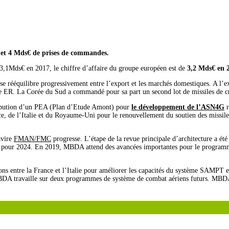
8 et 4 Mds€ de prises de commandes.
 3,1Mds€ en 2017, le chiffre d’affaire du groupe européen est de
3,2 Mds€ en 
rééquilibre progressivement entre l’export et les marchés domestiques. A l’e
e ER. La Corée du Sud a commandé pour sa part un second lot de missiles de cr
tribution d’un PEA (Plan d’Etude Amont) pour
le développement de l’ASN4G
r
ce, de l’Italie et du Royaume-Uni pour le renouvellement du soutien des missile
avire
FMAN/FMC
progresse. L’étape de la revue principale d’architecture a été
endu pour 2024. En 2019, MBDA attend des avancées importantes pour le progra
ns entre la France et l’Italie pour améliorer les capacités du système SAMPT et
s MBDA travaille sur deux programmes de système de combat aériens futurs. MB