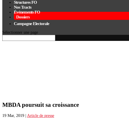
Structures FO
Nos Tracts
Événements FO
Dossiers
Campagne Electorale
Sélectionner une page
MBDA poursuit sa croissance
19 Mar, 2019
|
Article de presse