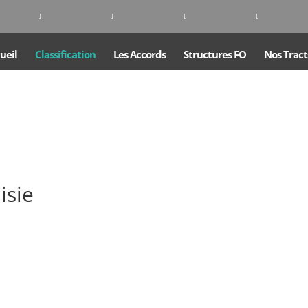
↓
↓
↓
↓
ueil
Classification
Les Accords
Structures FO
Nos Tract
isie