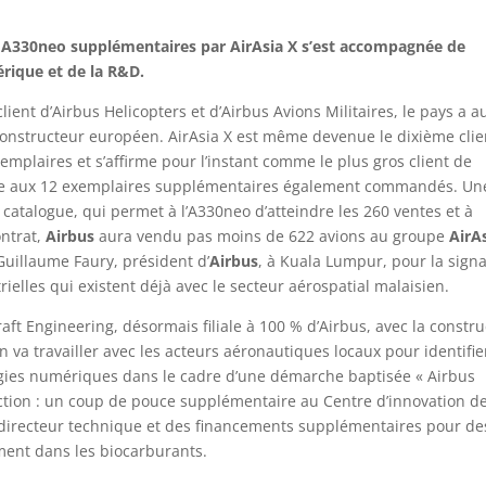
A330neo supplémentaires par AirAsia X s’est accompagnée de
rique et de la R&D.
lient d’Airbus Helicopters et d’Airbus Avions Militaires, le pays a a
constructeur européen. AirAsia X est même devenue le dixième clie
plaires et s’affirme pour l’instant comme le plus gros client de
âce aux 12 exemplaires supplémentaires également commandés. Un
atalogue, qui permet à l’A330neo d’atteindre les 260 ventes et à
ontrat,
Airbus
aura vendu pas moins de 622 avions au groupe
AirAs
uillaume Faury, président d’
Airbus
, à Kuala Lumpur, pour la sign
rielles qui existent déjà avec le secteur aérospatial malaisien.
ft Engineering, désormais filiale à 100 % d’Airbus, avec la constru
va travailler avec les acteurs aéronautiques locaux pour identifie
ogies numériques dans le cadre d’une démarche baptisée « Airbus
’action : un coup de pouce supplémentaire au Centre d’innovation de
n directeur technique et des financements supplémentaires pour de
ment dans les biocarburants.