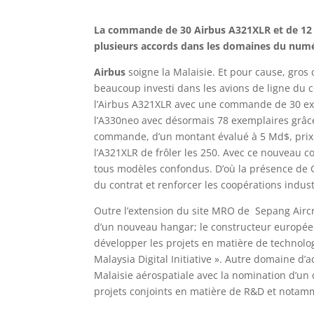
La commande de 30 Airbus A321XLR et de 12 
plusieurs accords dans les domaines du numé
Airbus
soigne la Malaisie. Et pour cause, gros c
beaucoup investi dans les avions de ligne du 
l’Airbus A321XLR avec une commande de 30 exem
l’A330neo avec désormais 78 exemplaires gr
commande, d’un montant évalué à 5 Md$, prix c
l’A321XLR de frôler les 250. Avec ce nouveau c
tous modèles confondus. D’où la présence de G
du contrat et renforcer les coopérations indust
Outre l’extension du site MRO de Sepang Aircra
d’un nouveau hangar; le constructeur européen 
développer les projets en matière de technol
Malaysia Digital Initiative ». Autre domaine d
Malaisie aérospatiale avec la nomination d’u
projets conjoints en matière de R&D et notam