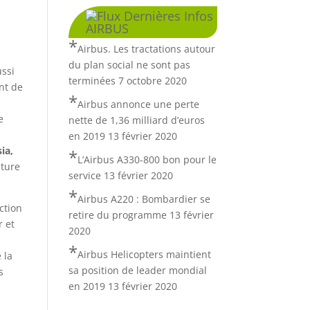
Dernières Infos
AIRBUS
Airbus. Les tractations autour
du plan social ne sont pas
ussi
terminées
7 octobre 2020
nt de
Airbus annonce une perte
e
nette de 1,36 milliard d’euros
en 2019
13 février 2020
ia,
L’Airbus A330-800 bon pour le
ature
service
13 février 2020
Airbus A220 : Bombardier se
ction
retire du programme
13 février
r et
2020
Airbus Helicopters maintient
 la
sa position de leader mondial
s
en 2019
13 février 2020