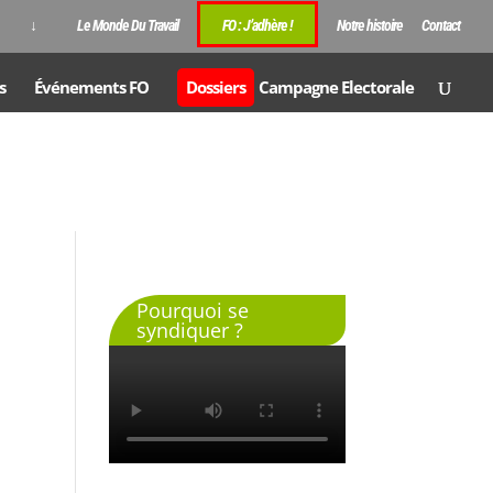
↓
Le Monde Du Travail
FO : J’adhère !
Notre histoire
Contact
s
Événements FO
Dossiers
Campagne Electorale
Pourquoi se
syndiquer ?