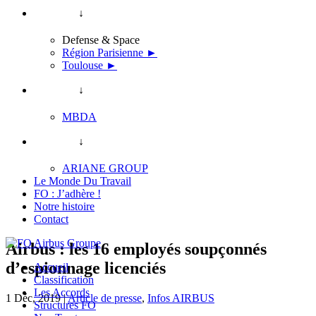
↓
Defense & Space
Région Parisienne ►
Toulouse ►
↓
MBDA
↓
ARIANE GROUP
Le Monde Du Travail
FO : J’adhère !
Notre histoire
Contact
Airbus : les 16 employés soupçonnés
d’espionnage licenciés
Accueil
Classification
Les Accords
1 Déc, 2019
|
Article de presse
,
Infos AIRBUS
Structures FO