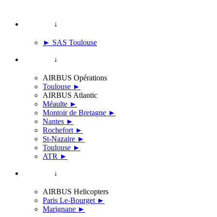
↓
► SAS Toulouse
↓
AIRBUS Opérations
Toulouse ►
AIRBUS Atlantic
Méaulte ►
Montoir de Bretagne ►
Nantes ►
Rochefort ►
St-Nazaire ►
Toulouse ►
ATR ►
↓
AIRBUS Helicopters
Paris Le-Bourget ►
Marignane ►