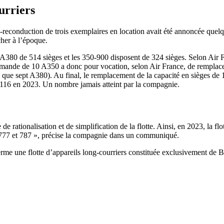
urriers
-reconduction de trois exemplaires en location avait été annoncée quelques
her à l’époque.
 A380 de 514 sièges et les 350-900 disposent de 324 sièges. Selon Air F
de de 10 A350 a donc pour vocation, selon Air France, de remplacer gr
s que sept A380). Au final, le remplacement de la capacité en sièges de 
 116 en 2023. Un nombre jamais atteint par la compagnie.
de rationalisation et de simplification de la flotte. Ainsi, en 2023, la 
g 777 et 787 », précise la compagnie dans un communiqué.
terme une flotte d’appareils long-courriers constituée exclusivement de 