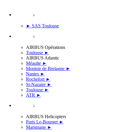
↓
► SAS Toulouse
↓
AIRBUS Opérations
Toulouse ►
AIRBUS Atlantic
Méaulte ►
Montoir de Bretagne ►
Nantes ►
Rochefort ►
St-Nazaire ►
Toulouse ►
ATR ►
↓
AIRBUS Helicopters
Paris Le-Bourget ►
Marignane ►