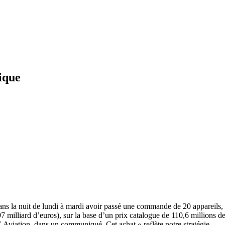
ique
ns la nuit de lundi à mardi avoir passé une commande de 20 appareils,
milliard d’euros), sur la base d’un prix catalogue de 110,6 millions d
Aviation, dans un communiqué. Cet achat « reflète notre stratégie