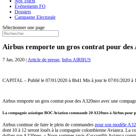
Nos Tracts
Événements FO
Dossiers
Campagne Electorale
Sélectionner une page
Airbus remporte un gros contrat pour des
7 Jan, 2020
|
Article de presse
,
Infos AIRBUS
CAPITAL –
Publié le
07/01/2020 à 8h41
Mis à jour le
07/01/2020 à 
Airbus remporte un gros contrat pour des A320neo avec une compagni
La compagnie asiatique BOC Aviation commande 20 A320neo à Airbus pour près
Airbus continue de faire le plein de commandes
pour son modèle A3
dont 10 à 12 seront loués à la compagnie colombienne Avianca. La comm
dollars par A320neo. « Nous sommes ravis d’accueillir Avianca comme 