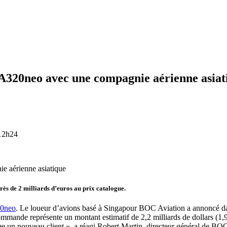
 A320neo avec une compagnie aérienne asiat
12h24
e aérienne asiatique
 de 2 milliards d’euros au prix catalogue.
20neo
. Le loueur d’avions basé à Singapour BOC Aviation a annoncé da
ande représente un montant estimatif de 2,2 milliards de dollars (1,97 
un nouveau client », a réagi Robert Martin, directeur général de BOC 