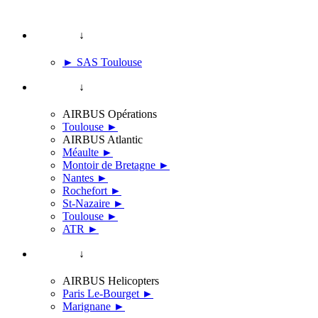
↓
► SAS Toulouse
↓
AIRBUS Opérations
Toulouse ►
AIRBUS Atlantic
Méaulte ►
Montoir de Bretagne ►
Nantes ►
Rochefort ►
St-Nazaire ►
Toulouse ►
ATR ►
↓
AIRBUS Helicopters
Paris Le-Bourget ►
Marignane ►