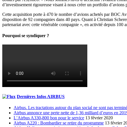
d’investissement rigoureuse visant à nous créer un portfolio d’avions pop
Cette acquisition porte à 470 le nombre d’avions achetés par BOC Aviat
disposition de 92 compagnies dans 40 pays. Quant à Christian Scherer, 
partenariat avec cette vénérable compagnie », en activité depuis 100 a
Pourquoi se syndiquer ?
Dernières Infos AIRBUS
Airbus. Les tractations autour du plan social ne sont pas termin
Airbus annonce une perte nette de 1,36 milliard d’euros en 201
L’Airbus A330-800 bon pour le service
13 février 2020
Airbus A220 : Bombardier se retire du programme
13 février 2