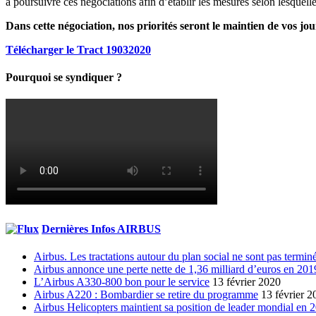
à poursuivre ces négociations afin d’établir les mesures selon lesquelles
Dans cette négociation, nos priorités seront le maintien
de vos jou
Télécharger le Tract 19032020
Pourquoi se syndiquer ?
Dernières Infos AIRBUS
Airbus. Les tractations autour du plan social ne sont pas termin
Airbus annonce une perte nette de 1,36 milliard d’euros en 201
L’Airbus A330-800 bon pour le service
13 février 2020
Airbus A220 : Bombardier se retire du programme
13 février 2
Airbus Helicopters maintient sa position de leader mondial en 