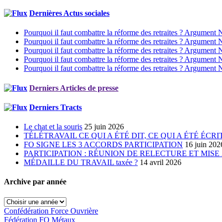
Dernières Actus sociales
Pourquoi il faut combattre la réforme des retraites ? Argument 
Pourquoi il faut combattre la réforme des retraites ? Argument 
Pourquoi il faut combattre la réforme des retraites ? Argument 
Pourquoi il faut combattre la réforme des retraites ? Argument 
Pourquoi il faut combattre la réforme des retraites ? Argument 
Derniers Articles de presse
Derniers Tracts
Le chat et la souris
25 juin 2026
TÉLÉTRAVAIL CE QUI A ÉTÉ DIT, CE QUI A ÉTÉ ÉCR
FO SIGNE LES 3 ACCORDS PARTICIPATION
16 juin 202
PARTICIPATION : RÉUNION DE RELECTURE ET MISE
MÉDAILLE DU TRAVAIL taxée ?
14 avril 2026
Archive par année
Confédération Force Ouvrière
Fédération FO Métaux