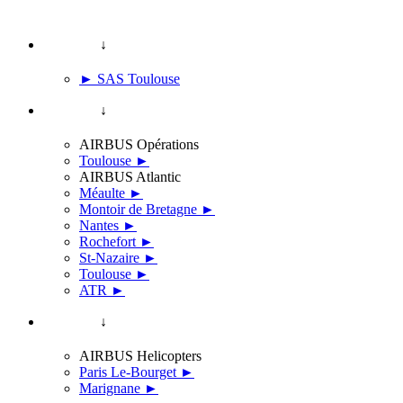
↓
► SAS Toulouse
↓
AIRBUS Opérations
Toulouse ►
AIRBUS Atlantic
Méaulte ►
Montoir de Bretagne ►
Nantes ►
Rochefort ►
St-Nazaire ►
Toulouse ►
ATR ►
↓
AIRBUS Helicopters
Paris Le-Bourget ►
Marignane ►