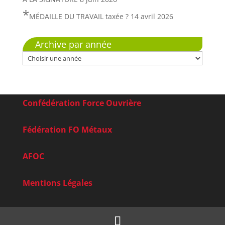
MÉDAILLE DU TRAVAIL taxée ?
14 avril 2026
Archive par année
Confédération Force Ouvrière
Fédération FO Métaux
AFOC
Mentions Légales