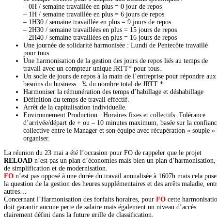
– 0H / semaine travaillée en plus = 0 jour de repos
– 1H / semaine travaillée en plus = 6 jours de repos
– 1H30 / semaine travaillée en plus = 9 jours de repos
– 2H30 / semaine travaillées en plus = 15 jours de repos
– 2H40 / semaine travaillées en plus = 16 jours de repos
Une journée de solidarité harmonisée : Lundi de Pentecôte travaillé
pour tous.
Une harmonisation de la gestion des jours de repos liés au temps de
travail avec un compteur unique JRTT* pour tous.
Un socle de jours de repos à la main de l’entreprise pour répondre aux
besoins du business : ¾ du nombre total de JRTT *
Harmoniser la rémunération des temps d’habillage et déshabillage
Définition du temps de travail effectif.
Arrêt de la capitalisation individuelle.
Environnement Production : Horaires fixes et collectifs. Tolérance
d’arrivée/départ de + ou – 10 minutes maximum, basée sur la confian
collective entre le Manager et son équipe avec récupération « souple »
organiser.
La réunion du 23 mai a été l’occasion pour FO de rappeler que le projet
RELOAD
n’est pas un plan d’économies mais bien un plan d’harmonisation,
de simplification et de modernisation.
FO
n’est pas opposé à une durée du travail annualisée à 1607h mais cela pose
la question de la gestion des heures supplémentaires et des arrêts maladie, ent
autres…
Concernant l’Harmonisation des forfaits horaires, pour
FO
cette harmonisati
doit garantir aucune perte de salaire mais également un niveau d’accès
clairement défini dans la future grille de classification.