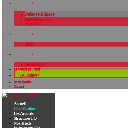
↓
Defense & Space
Région Parisienne ►
Toulouse ►
↓
MBDA
↓
ARIANE GROUP
Le Monde Du Travail
FO : J’adhère !
Notre histoire
Contact
Accueil
Classification
Les Accords
Structures FO
Nos Tracts