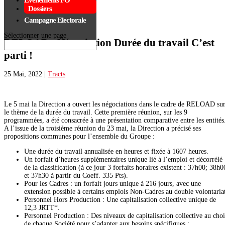
Événements FO
Dossiers
Campagne Electorale
Sélectionner une page
RELOAD : Négociation Durée du travail C’est
parti !
25 Mai, 2022
|
Tracts
Le 5 mai la Direction a ouvert les négociations dans le cadre de RELOAD su
le thème de la durée du travail. Cette première réunion, sur les 9
programmées, a été consacrée à une présentation comparative entre les entités
A l’issue de la troisième réunion du 23 mai, la Direction a précisé ses
propositions communes pour l’ensemble du Groupe :
Une durée du travail annualisée en heures et fixée à 1607 heures.
Un forfait d’heures supplémentaires unique lié à l’emploi et décorrélé
de la classification (à ce jour 3 forfaits horaires existent : 37h00; 38h0
et 37h30 à partir du Coeff. 335 Pts).
Pour les Cadres : un forfait jours unique à 216 jours, avec une
extension possible à certains emplois Non-Cadres au double volontaria
Personnel Hors Production : Une capitalisation collective unique de
12,3 JRTT*.
Personnel Production : Des niveaux de capitalisation collective au cho
de chaque Société pour s’adapter aux besoins spécifiques :