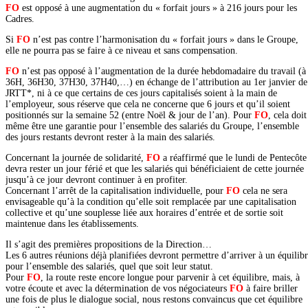
FO
est opposé à une augmentation du « forfait jours » à 216 jours pour les
Cadres.
Si
FO
n’est pas contre l’harmonisation du « forfait jours » dans le Groupe,
elle ne pourra pas se faire à ce niveau et sans compensation.
FO
n’est pas opposé à l’augmentation de la durée hebdomadaire du travail (à
36H, 36H30, 37H30, 37H40,…) en échange de l’attribution au 1er janvier de
JRTT*, ni à ce que certains de ces jours capitalisés soient à la main de
l’employeur, sous réserve que cela ne concerne que 6 jours et qu’il soient
positionnés sur la semaine 52 (entre Noël & jour de l’an). Pour
FO
, cela doit
même être une garantie pour l’ensemble des salariés du Groupe, l’ensemble
des jours restants devront rester à la main des salariés.
Concernant la journée de solidarité,
FO
a réaffirmé que le lundi de Pentecôte
devra rester un jour férié et que les salariés qui bénéficiaient de cette journée
jusqu’à ce jour devront continuer à en profiter.
Concernant l’arrêt de la capitalisation individuelle, pour
FO
cela ne sera
envisageable qu’à la condition qu’elle soit remplacée par une capitalisation
collective et qu’une souplesse liée aux horaires d’entrée et de sortie soit
maintenue dans les établissements.
Il s’agit des premières propositions de la Direction…
Les 6 autres réunions déjà planifiées devront permettre d’arriver à un équilib
pour l’ensemble des salariés, quel que soit leur statut.
Pour
FO
, la route reste encore longue pour parvenir à cet équilibre, mais, à
votre écoute et avec la détermination de vos négociateurs
FO
à faire briller
une fois de plus le dialogue social, nous restons convaincus que cet équilibre