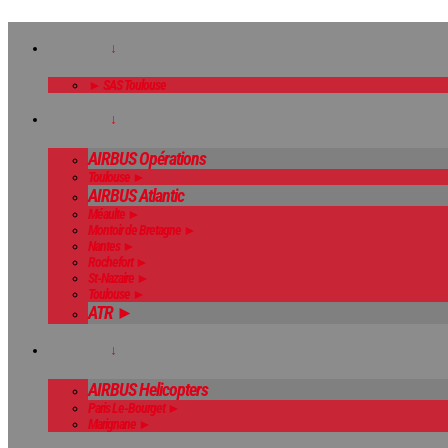
↓
► SAS Toulouse
↓
AIRBUS Opérations
Toulouse ►
AIRBUS Atlantic
Méaulte ►
Montoir de Bretagne ►
Nantes ►
Rochefort ►
St-Nazaire ►
Toulouse ►
ATR ►
↓
AIRBUS Helicopters
Paris Le-Bourget ►
Marignane ►