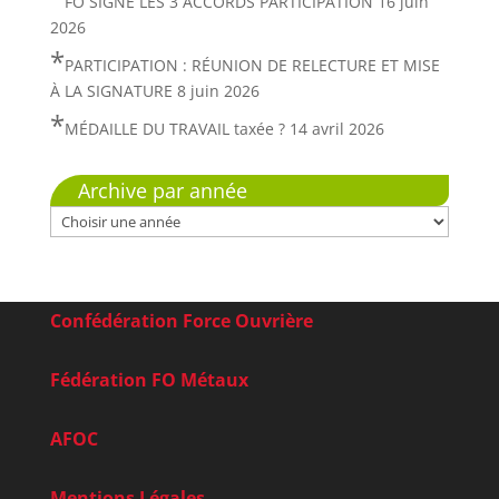
FO SIGNE LES 3 ACCORDS PARTICIPATION
16 juin
2026
PARTICIPATION : RÉUNION DE RELECTURE ET MISE
À LA SIGNATURE
8 juin 2026
MÉDAILLE DU TRAVAIL taxée ?
14 avril 2026
Archive par année
Confédération Force Ouvrière
Fédération FO Métaux
AFOC
Mentions Légales