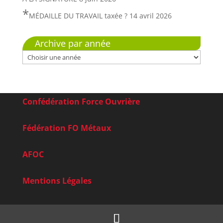
MÉDAILLE DU TRAVAIL taxée ?
14 avril 2026
Archive par année
Confédération Force Ouvrière
Fédération FO Métaux
AFOC
Mentions Légales