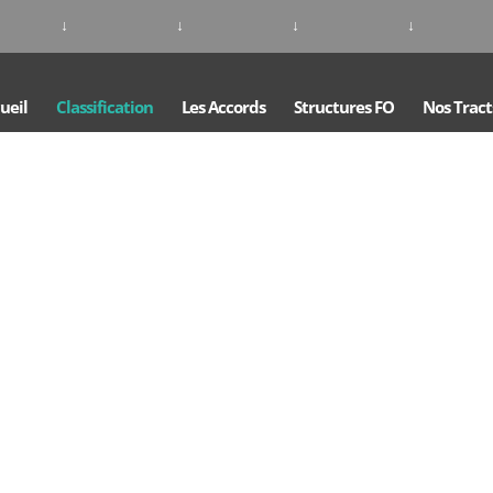
↓
↓
↓
↓
ueil
Classification
Les Accords
Structures FO
Nos Tract