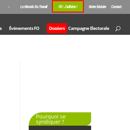
↓
Le Monde Du Travail
FO : J’adhère !
Notre histoire
Contact
s
Événements FO
Dossiers
Campagne Electorale
Pourquoi se
syndiquer ?