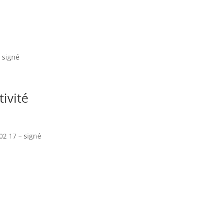
– signé
ivité
02 17 – signé